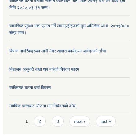
व्यक्तिगत घटना दर्ताको संक्षिप्त प्रतिवेदन, दर्ता मिति २०७९-०४-०१ देखि दर्ता
मिति २०८०-०३-३१ सम्म।
सामाजिक सुरक्षा भत्ता प्राप्त गर्ने लाभग्रहीहरुको मुल अभिलेख आ.व. २०७९/०८०
चैत्र सम्म।
विपन्न नागरिकहरुका लागी मेयर आवास कार्यक्रम आवेदनको ढाँचा
बिद्यालय अनुमति कक्षा थप बारेकाे निवेदन फारम
ब्यक्तिगत घटना दर्ता विवरण
म्याचिङ फन्डबाट याेजना माग निवेदनकाे ढाँचा
Pages
1
2
3
next ›
last »