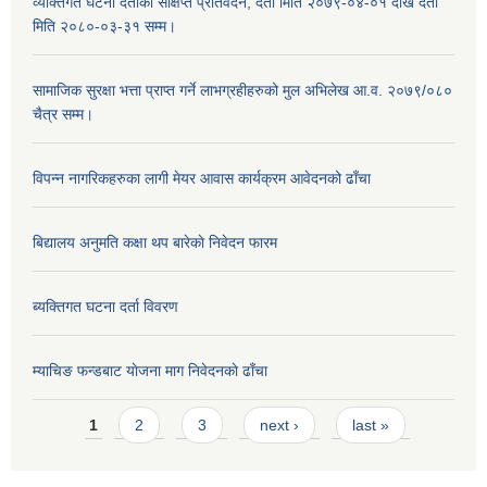
व्यक्तिगत घटना दर्ताको संक्षिप्त प्रतिवेदन, दर्ता मिति २०७९-०४-०१ देखि दर्ता
मिति २०८०-०३-३१ सम्म।
सामाजिक सुरक्षा भत्ता प्राप्त गर्ने लाभग्रहीहरुको मुल अभिलेख आ.व. २०७९/०८०
चैत्र सम्म।
विपन्न नागरिकहरुका लागी मेयर आवास कार्यक्रम आवेदनको ढाँचा
बिद्यालय अनुमति कक्षा थप बारेकाे निवेदन फारम
ब्यक्तिगत घटना दर्ता विवरण
म्याचिङ फन्डबाट याेजना माग निवेदनकाे ढाँचा
Pages
1
2
3
next ›
last »