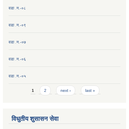
वडा .न.-०८
वडा .न.-०९
वडा .न.-०७
वडा .न.-०६
वडा .न.-०५
Pages
1
2
next ›
last »
विधुतीय शुसासन सेवा