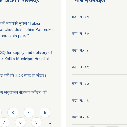
वडा .न.-०१
 गर्ने आशयको सूचना "Tulasi
ar cheu dekhi bhim Paneruko
वडा .न.-१०
ato kalo patre".
वडा .न.-०८
r SQ for supply and delivery of
or Kalika Municipal Hospital.
वडा .न.-०९
ेश गर्ने बारे,3DX ब्याक हो लोडर।
वडा .न.-०७
ए अनुसारका बोलपत्र स्वीकृत गर्ने
।
वडा .न.-०६
3
4
5
वडा .न.-०५
7
8
9
…