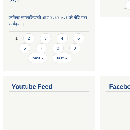
दररेट।
कालिका नगरपालिकाको आ.व २०८२-०८३ को नीति तथा
कार्यक्रम।
Pages
1
2
3
4
5
6
7
8
9
next ›
last »
Youtube Feed
Facebo