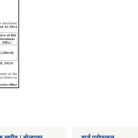
क खरीद / बाेलपत्र
वार्ड प्राेफाइल