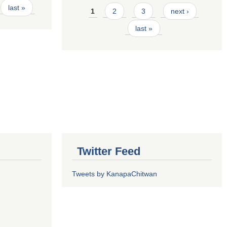
Pages
last »
1
2
3
next ›
last »
Twitter Feed
Tweets by KanapaChitwan