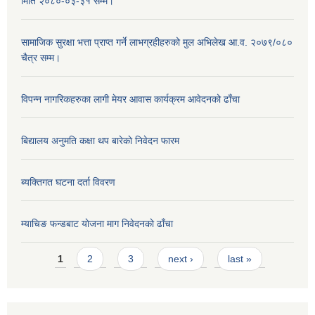
मिति २०८०-०३-३१ सम्म।
सामाजिक सुरक्षा भत्ता प्राप्त गर्ने लाभग्रहीहरुको मुल अभिलेख आ.व. २०७९/०८०
चैत्र सम्म।
विपन्न नागरिकहरुका लागी मेयर आवास कार्यक्रम आवेदनको ढाँचा
बिद्यालय अनुमति कक्षा थप बारेकाे निवेदन फारम
ब्यक्तिगत घटना दर्ता विवरण
म्याचिङ फन्डबाट याेजना माग निवेदनकाे ढाँचा
Pages
1
2
3
next ›
last »