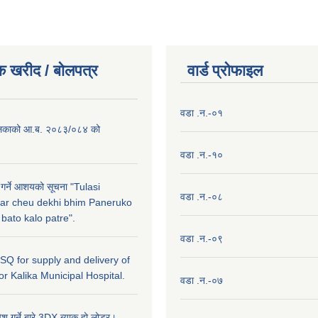
क खरीद / बाेलपत्र
वार्ड प्राेफाइल
वडा .न.-०१
लिकाको आ.ब. २०८३/०८४ को
वडा .न.-१०
 गर्ने आशयको सूचना "Tulasi
वडा .न.-०८
ar cheu dekhi bhim Paneruko
ato kalo patre".
वडा .न.-०९
r SQ for supply and delivery of
or Kalika Municipal Hospital.
वडा .न.-०७
ेश गर्ने बारे,3DX ब्याक हो लोडर।