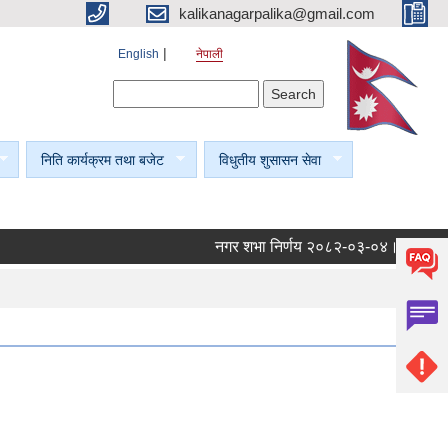
kalikanagarpalika@gmail.com
English
नेपाली
Search form
Search
निति कार्यक्रम तथा बजेट
विधुतीय शुसासन सेवा
नगर शभा निर्णय २०८२-०३-०४।
नगर शभा