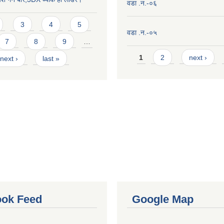
वडा .न.-०६
3
4
5
वडा .न.-०५
7
8
9
…
Pages
1
2
next ›
next ›
last »
ok Feed
Google Map