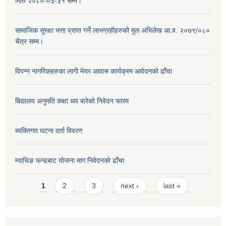
मिति २०८०-०३-३१ सम्म।
सामाजिक सुरक्षा भत्ता प्राप्त गर्ने लाभग्रहीहरुको मुल अभिलेख आ.व. २०७९/०८०
चैत्र सम्म।
विपन्न नागरिकहरुका लागी मेयर आवास कार्यक्रम आवेदनको ढाँचा
बिद्यालय अनुमति कक्षा थप बारेकाे निवेदन फारम
ब्यक्तिगत घटना दर्ता विवरण
म्याचिङ फन्डबाट याेजना माग निवेदनकाे ढाँचा
Pages
1
2
3
next ›
last »