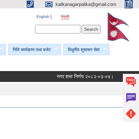
kalikanagarpalika@gmail.com
English
नेपाली
Search form
Search
निति कार्यक्रम तथा बजेट
विधुतीय शुसासन सेवा
नगर शभा निर्णय २०८२-०३-०४।
नगर शभा निर