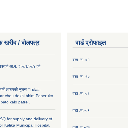
क खरीद / बाेलपत्र
वार्ड प्राेफाइल
वडा .न.-०१
लिकाको आ.ब. २०८३/०८४ को
वडा .न.-१०
 गर्ने आशयको सूचना "Tulasi
वडा .न.-०८
ar cheu dekhi bhim Paneruko
ato kalo patre".
वडा .न.-०९
r SQ for supply and delivery of
or Kalika Municipal Hospital.
वडा .न.-०७