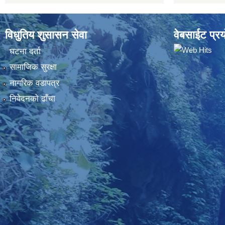
विधुतिय शुसासन सेवा
वेबसाईट प्रय
घटना दर्ता
सामाजिक सुरक्षा
नागरिक वडापत्र
निवेदनकाे ढाँचा