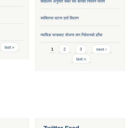
बिद्यालय अनुमति कक्षा थप बारेकाे निवेदन फारम
ब्यक्तिगत घटना दर्ता विवरण
म्याचिङ फन्डबाट याेजना माग निवेदनकाे ढाँचा
Pages
last »
1
2
3
next ›
last »