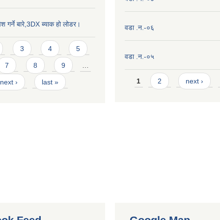
ेश गर्ने बारे,3DX ब्याक हो लोडर।
वडा .न.-०६
3
4
5
वडा .न.-०५
7
8
9
…
Pages
1
2
next ›
next ›
last »