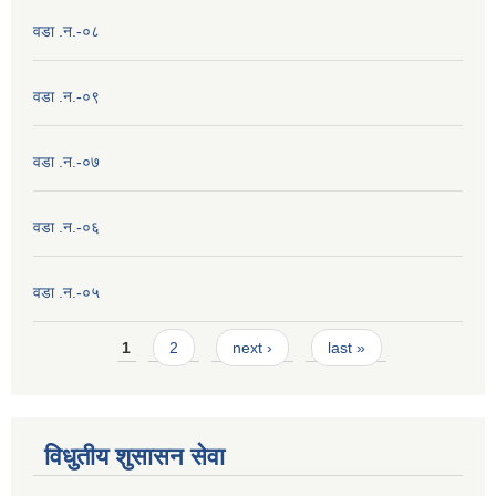
वडा .न.-०८
वडा .न.-०९
वडा .न.-०७
वडा .न.-०६
वडा .न.-०५
Pages
1
2
next ›
last »
विधुतीय शुसासन सेवा