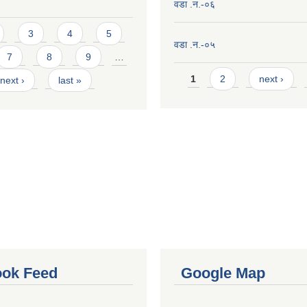
वडा .न.-०६
3
4
5
वडा .न.-०५
7
8
9
…
Pages
1
2
next ›
next ›
last »
ok Feed
Google Map