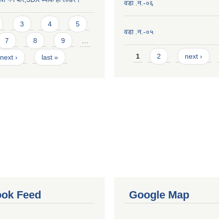
वडा .न.-०६
3
4
5
वडा .न.-०५
7
8
9
…
Pages
1
2
next ›
next ›
last »
ok Feed
Google Map