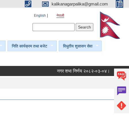
kalikanagarpalika@gmail.com
English
नेपाली
Search form
Search
निति कार्यक्रम तथा बजेट
विधुतीय शुसासन सेवा
नगर शभा निर्णय २०८२-०३-०४।
नगर शभा न