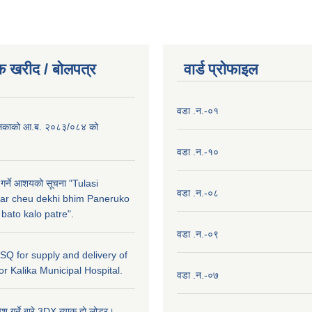
क खरीद / बाेलपत्र
वार्ड प्राेफाइल
वडा .न.-०१
लिकाको आ.ब. २०८३/०८४ को
वडा .न.-१०
 गर्ने आशयको सूचना "Tulasi
वडा .न.-०८
ar cheu dekhi bhim Paneruko
ato kalo patre".
वडा .न.-०९
r SQ for supply and delivery of
or Kalika Municipal Hospital.
वडा .न.-०७
ेश गर्ने बारे,3DX ब्याक हो लोडर।