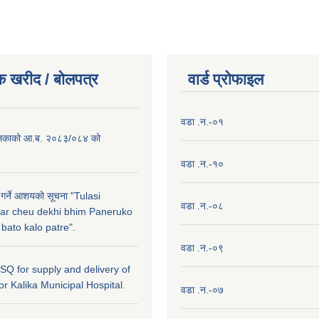
क खरीद / बाेलपत्र
वार्ड प्राेफाइल
वडा .न.-०१
लिकाको आ.ब. २०८३/०८४ को
वडा .न.-१०
 गर्ने आशयको सूचना "Tulasi
वडा .न.-०८
ar cheu dekhi bhim Paneruko
ato kalo patre".
वडा .न.-०९
r SQ for supply and delivery of
or Kalika Municipal Hospital.
वडा .न.-०७