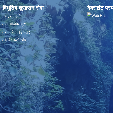
विधुतिय शुसासन सेवा
वेबसाईट प्रय
घटना दर्ता
सामाजिक सुरक्षा
नागरिक वडापत्र
निवेदनकाे ढाँचा