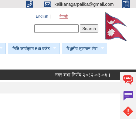
kalikanagarpalika@gmail.com
English
नेपाली
Search form
Search
निति कार्यक्रम तथा बजेट
विधुतीय शुसासन सेवा
नगर शभा निर्णय २०८२-०३-०४।
नगर शभा निर