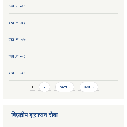
वडा .न.-०८
वडा .न.-०९
वडा .न.-०७
वडा .न.-०६
वडा .न.-०५
Pages
1
2
next ›
last »
विधुतीय शुसासन सेवा