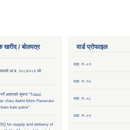
क खरीद / बाेलपत्र
वार्ड प्राेफाइल
वडा .न.-०१
लिकाको आ.ब. २०८३/०८४ को
वडा .न.-१०
 गर्ने आशयको सूचना "Tulasi
वडा .न.-०८
ar cheu dekhi bhim Paneruko
ato kalo patre".
वडा .न.-०९
r SQ for supply and delivery of