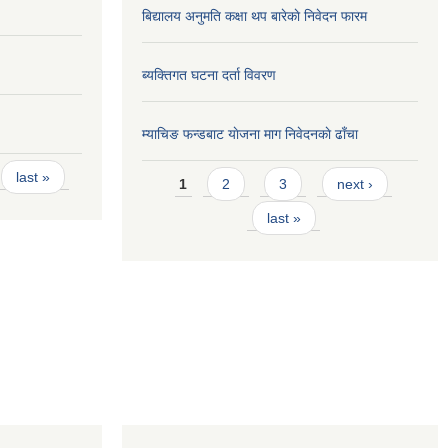
बिद्यालय अनुमति कक्षा थप बारेकाे निवेदन फारम
ब्यक्तिगत घटना दर्ता विवरण
म्याचिङ फन्डबाट याेजना माग निवेदनकाे ढाँचा
Pages
last »
1
2
3
next ›
last »