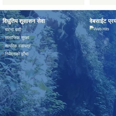
विधुतिय शुसासन सेवा
वेबसाईट प्रय
घटना दर्ता
सामाजिक सुरक्षा
नागरिक वडापत्र
निवेदनकाे ढाँचा