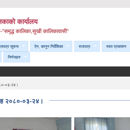
काकाे कार्यालय
ल-"समृद्ध कालिका,सुखी कालिकावासी"
ेलपत्र सूचना
ऐन, कानुन निर्देशिका
राजपत्र
स्वत प्रकाशन
निर्णयहरु
 २०८०-०३-२४।
मारोह २०८०-०३-२४।