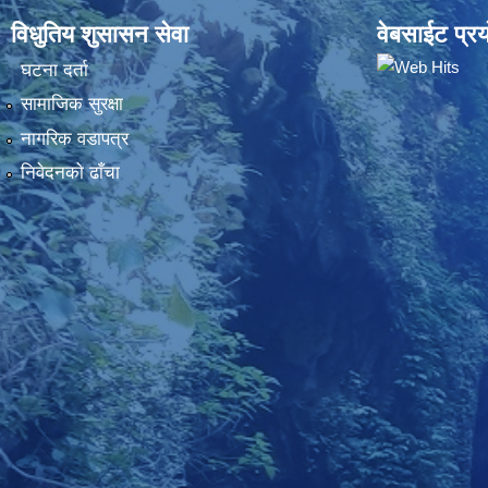
विधुतिय शुसासन सेवा
वेबसाईट प्रय
घटना दर्ता
सामाजिक सुरक्षा
नागरिक वडापत्र
निवेदनकाे ढाँचा