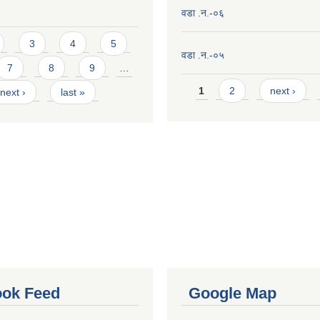
।
वडा .न.-०६
3
4
5
वडा .न.-०५
7
8
9
…
Pages
1
2
next ›
next ›
last »
ok Feed
Google Map