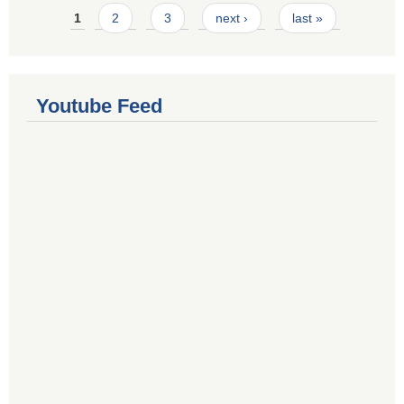
Pages
1
2
3
next ›
last »
Youtube Feed