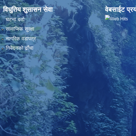
विधुतिय शुसासन सेवा
वेबसाईट प्रय
घटना दर्ता
सामाजिक सुरक्षा
नागरिक वडापत्र
निवेदनकाे ढाँचा