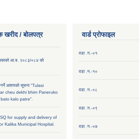
क खरीद / बाेलपत्र
वार्ड प्राेफाइल
वडा .न.-०१
लिकाको आ.ब. २०८३/०८४ को
वडा .न.-१०
 गर्ने आशयको सूचना "Tulasi
वडा .न.-०८
ar cheu dekhi bhim Paneruko
ato kalo patre".
वडा .न.-०९
r SQ for supply and delivery of
or Kalika Municipal Hospital.
वडा .न.-०७