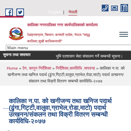
Skip to main content
English
नेपाली
कालिका नगरपालिका नगर कार्यपालिकाकाे कार्यालय
रेडक्रसग्राम, चितवन, बागमती प्रदेश, नेपाल-"समृद्ध
कालिका,सुखी कालिकावासी"
सुचना तथा समाचार
भुमि प्रशासन सेवा संचालन गर्ने सम्बन्धी सूचना।
नग
You are here
Home
»
ऐन, कानुन निर्देशिका
»
निर्देशिका,कार्यविधि ,मापदन्ड
» कालिका न.पा. को
खनीजन्य तथा खनिज पदार्थ (ढुंगा,गिट्टी,वालुवा,ग्राभेल,रोडा,माटो) पदार्थ उत्खनन/
संकलन तथा विक्री वितरण सम्बन्धी कार्यविधि-२०७७
कालिका न.पा. को खनीजन्य तथा खनिज पदार्थ
(ढुंगा,गिट्टी,वालुवा,ग्राभेल,रोडा,माटो) पदार्थ
उत्खनन/संकलन तथा विक्री वितरण सम्बन्धी
कार्यविधि-२०७७