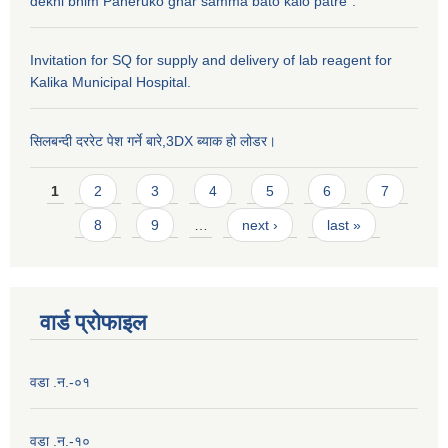
dekhi bhim Paneruko ghar samma bato kalo patre".
Invitation for SQ for supply and delivery of lab reagent for
Kalika Municipal Hospital.
सिलबन्दी दररेट पेश गर्ने बारे,3DX ब्याक हो लोडर।
Pages
1
2
3
4
5
6
7
8
9
…
next ›
last »
वार्ड प्राेफाइल
वडा .न.-०१
वडा .न.-१०