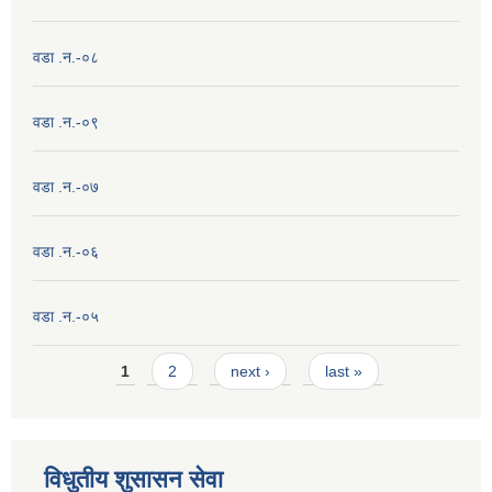
वडा .न.-०८
वडा .न.-०९
वडा .न.-०७
वडा .न.-०६
वडा .न.-०५
Pages
1
2
next ›
last »
विधुतीय शुसासन सेवा