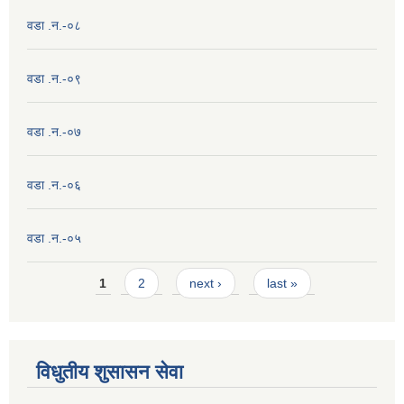
वडा .न.-०८
वडा .न.-०९
वडा .न.-०७
वडा .न.-०६
वडा .न.-०५
Pages
1
2
next ›
last »
विधुतीय शुसासन सेवा