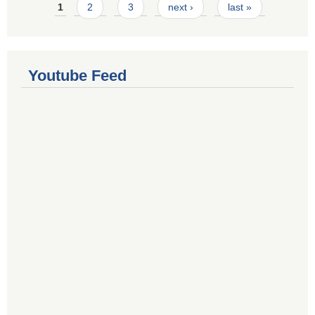
Pages
1
2
3
next ›
last »
Youtube Feed