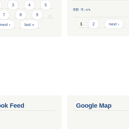
3
4
5
वडा .न.-०५
7
8
9
…
Pages
1
2
next ›
next ›
last »
ok Feed
Google Map