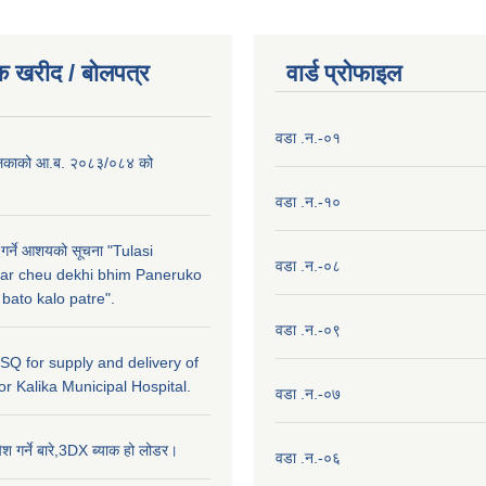
क खरीद / बाेलपत्र
वार्ड प्राेफाइल
वडा .न.-०१
लिकाको आ.ब. २०८३/०८४ को
वडा .न.-१०
 गर्ने आशयको सूचना "Tulasi
वडा .न.-०८
ar cheu dekhi bhim Paneruko
ato kalo patre".
वडा .न.-०९
r SQ for supply and delivery of
or Kalika Municipal Hospital.
वडा .न.-०७
ेश गर्ने बारे,3DX ब्याक हो लोडर।
वडा .न.-०६