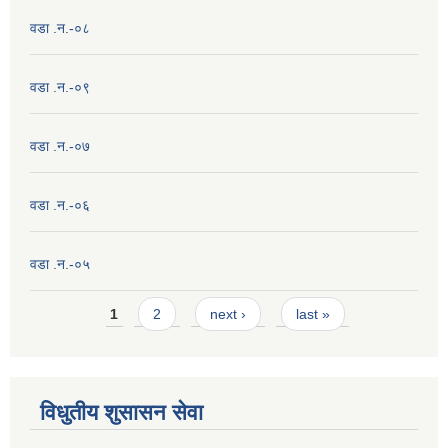
वडा .न.-०८
वडा .न.-०९
वडा .न.-०७
वडा .न.-०६
वडा .न.-०५
Pages
1
2
next ›
last »
विधुतीय शुसासन सेवा