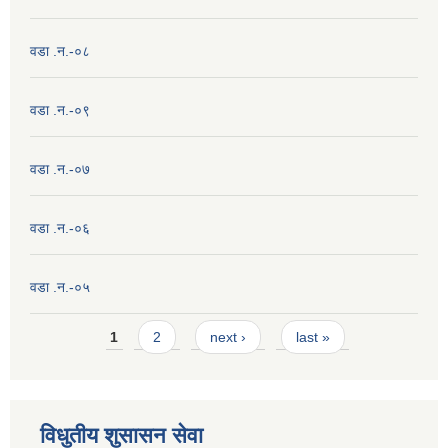
वडा .न.-०८
वडा .न.-०९
वडा .न.-०७
वडा .न.-०६
वडा .न.-०५
Pages
1
2
next ›
last »
विधुतीय शुसासन सेवा