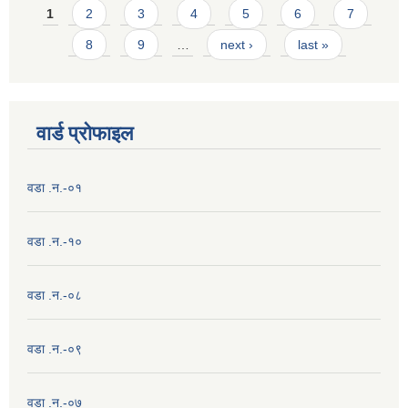
Pages
1
2
3
4
5
6
7
8
9
…
next ›
last »
वार्ड प्राेफाइल
वडा .न.-०१
वडा .न.-१०
वडा .न.-०८
वडा .न.-०९
वडा .न.-०७