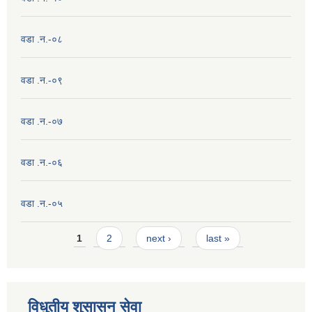
वडा .न.-०८
वडा .न.-०९
वडा .न.-०७
वडा .न.-०६
वडा .न.-०५
Pages
1
2
next ›
last »
विधुतीय शुसासन सेवा