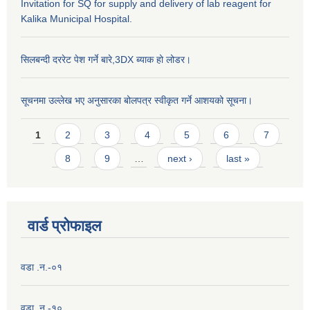
Invitation for SQ for supply and delivery of lab reagent for
Kalika Municipal Hospital.
सिलबन्दी दररेट पेश गर्ने बारे,3DX ब्याक हो लोडर।
सूचनमा उल्लेख भए अनुसारका बोलपत्र स्वीकृत गर्ने आशयको सूचना।
Pages
1
2
3
4
5
6
7
8
9
…
next ›
last »
वार्ड प्राेफाइल
वडा .न.-०१
वडा .न.-१०