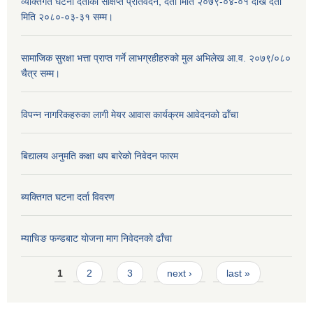
व्यक्तिगत घटना दर्ताको संक्षिप्त प्रतिवेदन, दर्ता मिति २०७९-०४-०१ देखि दर्ता
मिति २०८०-०३-३१ सम्म।
सामाजिक सुरक्षा भत्ता प्राप्त गर्ने लाभग्रहीहरुको मुल अभिलेख आ.व. २०७९/०८०
चैत्र सम्म।
विपन्न नागरिकहरुका लागी मेयर आवास कार्यक्रम आवेदनको ढाँचा
बिद्यालय अनुमति कक्षा थप बारेकाे निवेदन फारम
ब्यक्तिगत घटना दर्ता विवरण
म्याचिङ फन्डबाट याेजना माग निवेदनकाे ढाँचा
Pages
1
2
3
next ›
last »