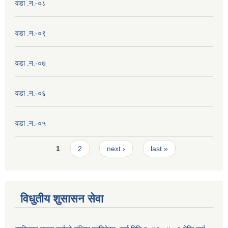
वडा .न.-०८
वडा .न.-०९
वडा .न.-०७
वडा .न.-०६
वडा .न.-०५
Pages
1
2
next ›
last »
विधुतीय शुसासन सेवा