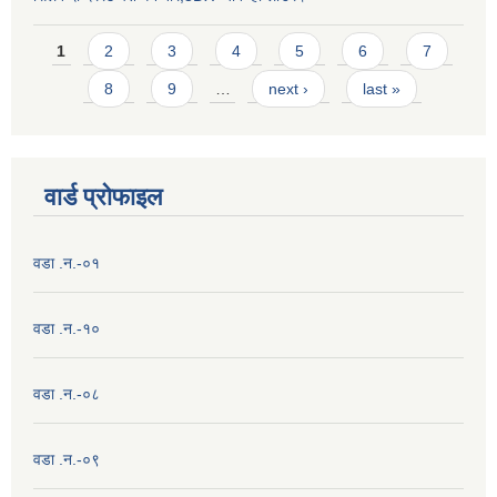
Pages
1
2
3
4
5
6
7
8
9
…
next ›
last »
वार्ड प्राेफाइल
वडा .न.-०१
वडा .न.-१०
वडा .न.-०८
वडा .न.-०९