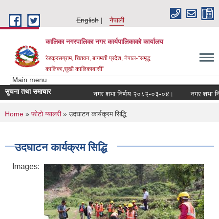
Skip to main content
English
नेपाली
कालिका नगरपालिका नगर कार्यपालिकाकाे कार्यालय
रेडक्रसग्राम, चितवन, बागमती प्रदेश, नेपाल-"समृद्ध
कालिका,सुखी कालिकावासी"
सुचना तथा समाचार
नगर शभा निर्णय २०८२-०३-०४।
नगर शभा निर्
You are here
Home
»
फोटो ग्यालरी
» उदघाटन कार्यक्रम सिद्धि
उदघाटन कार्यक्रम सिद्धि
Images: