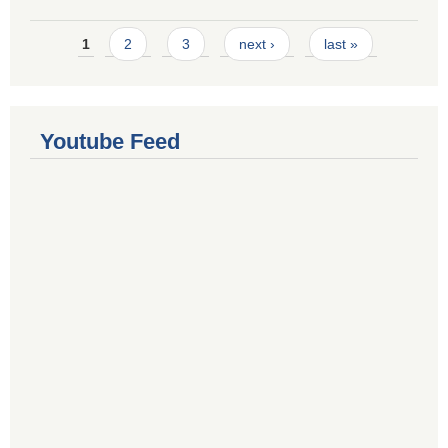
Pages
1
2
3
next ›
last »
Youtube Feed