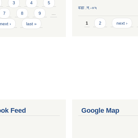
3
4
5
वडा .न.-०५
7
8
9
…
Pages
1
2
next ›
next ›
last »
ok Feed
Google Map